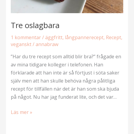
Tre oslagbara
1 kommentar
/
äggfritt
,
långpannerecept
,
Recept
,
veganskt
/
annabraw
”Har du tre recept som alltid blir bra?” frågade en
av mina tidigare kolleger i telefonen. Han
förklarade att han inte är så förtjust i söta saker
själv men att han skulle behöva några pålitliga
recept för tillfällen när det är han som ska bjuda
på något. Nu har jag funderat lite, och det var…
Tre
Läs mer »
oslagbara