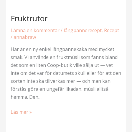
havregryn
och
Fruktrutor
sesamfrön
Lämna en kommentar
/
långpannerecept
,
Recept
/
annabraw
Här är en ny enkel långpannekaka med mycket
smak. Vi använde en fruktmüsli som fanns bland
det som en liten Coop-butik ville sälja ut — vet
inte om det var för datumets skull eller för att den
sorten inte ska tillverkas mer — och man kan
förstås göra en ungefär likadan, müsli alltså,
hemma. Den…
Fruktrutor
Läs mer »