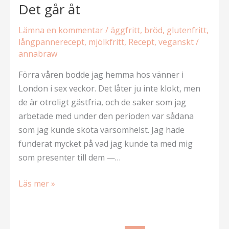
Det går åt
Lämna en kommentar
/
äggfritt
,
bröd
,
glutenfritt
,
långpannerecept
,
mjölkfritt
,
Recept
,
veganskt
/
annabraw
Förra våren bodde jag hemma hos vänner i
London i sex veckor. Det låter ju inte klokt, men
de är otroligt gästfria, och de saker som jag
arbetade med under den perioden var sådana
som jag kunde sköta varsomhelst. Jag hade
funderat mycket på vad jag kunde ta med mig
som presenter till dem —…
Det
Läs mer »
går
åt