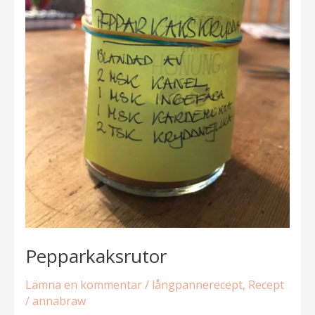
Pepparkaksrutor
Lämna en kommentar
/
långpannerecept
,
Recept
/
annabraw