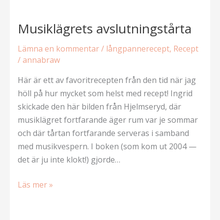
köket
Musiklägrets avslutningstårta
Lämna en kommentar
/
långpannerecept
,
Recept
/
annabraw
Här är ett av favoritrecepten från den tid när jag
höll på hur mycket som helst med recept! Ingrid
skickade den här bilden från Hjelmseryd, där
musiklägret fortfarande äger rum var je sommar
och där tårtan fortfarande serveras i samband
med musikvespern. I boken (som kom ut 2004 —
det är ju inte klokt!) gjorde…
Musiklägrets
Läs mer »
avslutningstårta