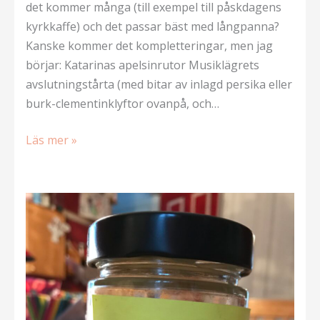
det kommer många (till exempel till påskdagens
kyrkkaffe) och det passar bäst med långpanna?
Kanske kommer det kompletteringar, men jag
börjar: Katarinas apelsinrutor Musiklägrets
avslutningstårta (med bitar av inlagd persika eller
burk-clementinklyftor ovanpå, och…
Baka
Läs mer »
till
påskfest