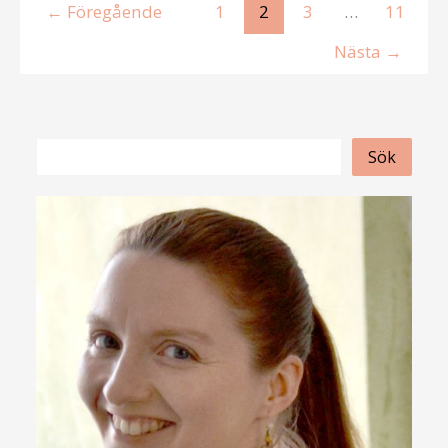
←
Föregående
1
2
3
…
11
Nästa
→
S
Sök
ö
k