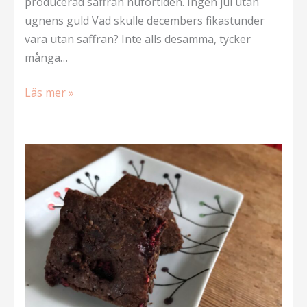
producerad saffran nuförtiden. Ingen jul utan
ugnens guld Vad skulle decembers fikastunder
vara utan saffran? Inte alls desamma, tycker
många…
Saffransrutor
Läs mer »
(och
lite
om
Fairtrade-
saffran)