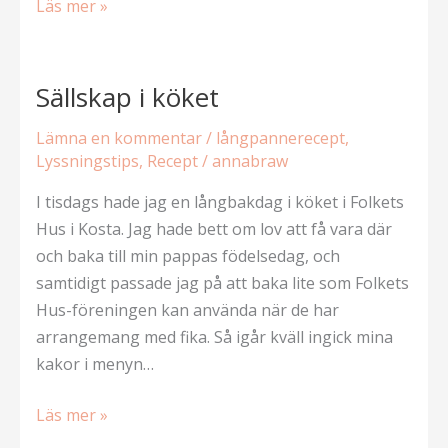
Intervju
Läs mer »
på
Kanelbullens
dag
Sällskap i köket
Lämna en kommentar
/
långpannerecept
,
Lyssningstips
,
Recept
/
annabraw
I tisdags hade jag en långbakdag i köket i Folkets
Hus i Kosta. Jag hade bett om lov att få vara där
och baka till min pappas födelsedag, och
samtidigt passade jag på att baka lite som Folkets
Hus-föreningen kan använda när de har
arrangemang med fika. Så igår kväll ingick mina
kakor i menyn…
Sällskap
Läs mer »
i