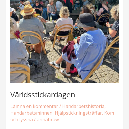
Världsstickardagen
Lämna en kommentar
/
Handarbetshistoria
,
Handarbetsminnen
,
Hjälpstickningsträffar
,
Kom
och lyssna
/
annabraw