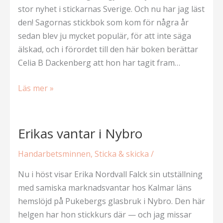
stor nyhet i stickarnas Sverige. Och nu har jag läst
den! Sagornas stickbok som kom för några år
sedan blev ju mycket populär, för att inte säga
älskad, och i förordet till den här boken berättar
Celia B Dackenberg att hon har tagit fram…
Trådar
Läs mer »
bakåt
Erikas vantar i Nybro
Handarbetsminnen
,
Sticka & skicka
/
Nu i höst visar Erika Nordvall Falck sin utställning
med samiska marknadsvantar hos Kalmar läns
hemslöjd på Pukebergs glasbruk i Nybro. Den här
helgen har hon stickkurs där — och jag missar