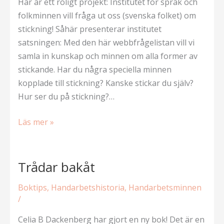
Här är ett roligt projekt: Institutet för språk och
folkminnen vill fråga ut oss (svenska folket) om
stickning! Såhär presenterar institutet
satsningen: Med den här webbfrågelistan vill vi
samla in kunskap och minnen om alla former av
stickande. Har du några speciella minnen
kopplade till stickning? Kanske stickar du själv?
Hur ser du på stickning?…
Bidra
Läs mer »
till
folkminnen
Trådar bakåt
Boktips
,
Handarbetshistoria
,
Handarbetsminnen
/
Celia B Dackenberg har gjort en ny bok! Det är en