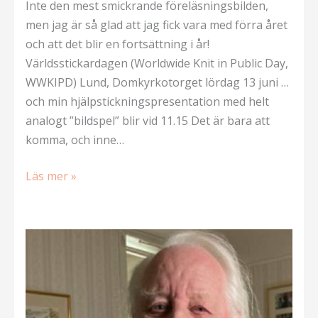
Inte den mest smickrande föreläsningsbilden,
men jag är så glad att jag fick vara med förra året
och att det blir en fortsättning i år!
Världsstickardagen (Worldwide Knit in Public Day,
WWKIPD) Lund, Domkyrkotorget lördag 13 juni …
och min hjälpstickningspresentation med helt
analogt ”bildspel” blir vid 11.15 Det är bara att
komma, och inne…
Världsstickardagen
Läs mer »