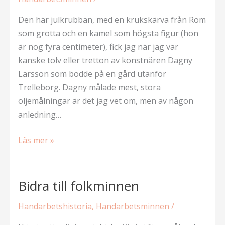
Den här julkrubban, med en krukskärva från Rom
som grotta och en kamel som högsta figur (hon
är nog fyra centimeter), fick jag när jag var
kanske tolv eller tretton av konstnären Dagny
Larsson som bodde på en gård utanför
Trelleborg. Dagny målade mest, stora
oljemålningar är det jag vet om, men av någon
anledning…
Dagnys
Läs mer »
händers
verk
Bidra till folkminnen
Handarbetshistoria
,
Handarbetsminnen
/