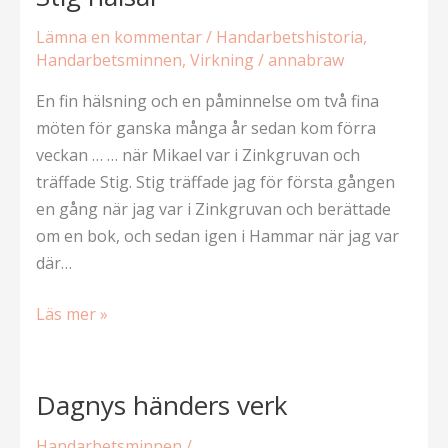
Lämna en kommentar
/
Handarbetshistoria
,
Handarbetsminnen
,
Virkning
/
annabraw
En fin hälsning och en påminnelse om två fina
möten för ganska många år sedan kom förra
veckan … … när Mikael var i Zinkgruvan och
träffade Stig. Stig träffade jag för första gången
en gång när jag var i Zinkgruvan och berättade
om en bok, och sedan igen i Hammar när jag var
där…
Stig
Läs mer »
hälsar
Dagnys händers verk
Handarbetsminnen
/