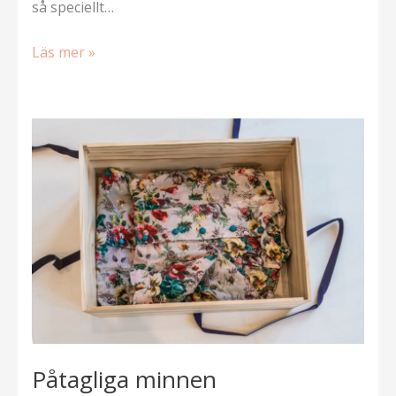
så speciellt…
Tack
Läs mer »
för
Stig
Påtagliga minnen