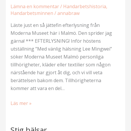
Lämna en kommentar
/
Handarbetshistoria
,
Handarbetsminnen
/
annabraw
Läste just en så jättefin efterlysning från
Moderna Museet här i Malmö. Den sprider jag
gärna! *** EFTERLYSNING! Inför höstens
utställning ”Med vänlig hälsning Lee Mingwei”
söker Moderna Museet Malmö personliga
tillhörigheter, kläder eller textilier som någon
närstående har gjort åt dig, och vi vill veta
berättelsen bakom dem. Tillhörigheterna
kommer att vara en del…
Påtagliga
Läs mer »
minnen
Stig hälsar