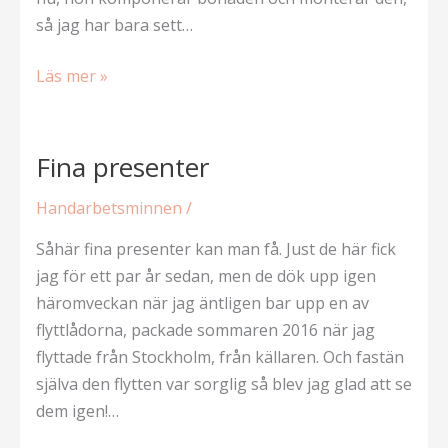
så jag har bara sett…
Conflict
Läs mer »
Textiles
Fina presenter
Handarbetsminnen
/
Såhär fina presenter kan man få. Just de här fick
jag för ett par år sedan, men de dök upp igen
häromveckan när jag äntligen bar upp en av
flyttlådorna, packade sommaren 2016 när jag
flyttade från Stockholm, från källaren. Och fastän
själva den flytten var sorglig så blev jag glad att se
dem igen!…