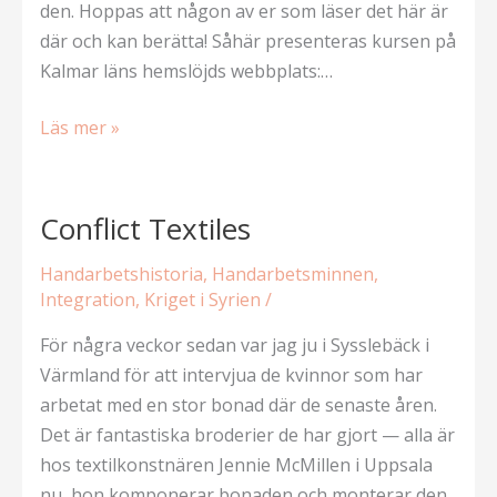
den. Hoppas att någon av er som läser det här är
där och kan berätta! Såhär presenteras kursen på
Kalmar läns hemslöjds webbplats:…
Erikas
Läs mer »
vantar
i
Nybro
Conflict Textiles
Handarbetshistoria
,
Handarbetsminnen
,
Integration
,
Kriget i Syrien
/
För några veckor sedan var jag ju i Sysslebäck i
Värmland för att intervjua de kvinnor som har
arbetat med en stor bonad där de senaste åren.
Det är fantastiska broderier de har gjort — alla är
hos textilkonstnären Jennie McMillen i Uppsala
nu, hon komponerar bonaden och monterar den,