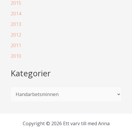
2015
2014
2013
2012
2011
2010
Kategorier
K
a
t
e
Copyright © 2026 Ett varv till med Anna
g