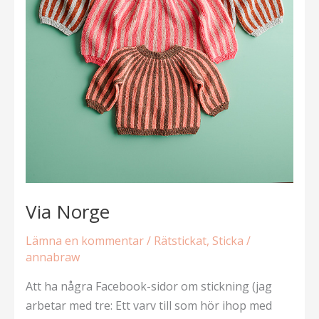
Via Norge
Lämna en kommentar
/
Rätstickat
,
Sticka
/
annabraw
Att ha några Facebook-sidor om stickning (jag
arbetar med tre: Ett varv till som hör ihop med