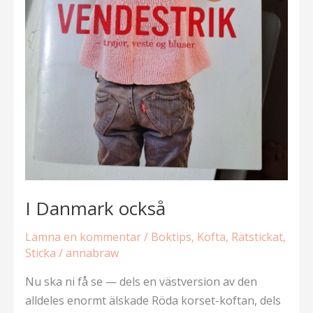
I Danmark också
Lämna en kommentar
/
Boktips
,
Kofta
,
Rätstickat
,
Sticka
/
annabraw
Nu ska ni få se — dels en västversion av den
alldeles enormt älskade Röda korset-koftan, dels