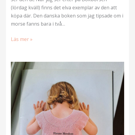
(lördag kväll) finns det elva exemplar av den att
köpa där. Den danska boken som jag tipsade om i
morse fanns bara i två…
Ytterligare
Läs mer »
en
vuxenversion
av
Röda
korset-
koftan