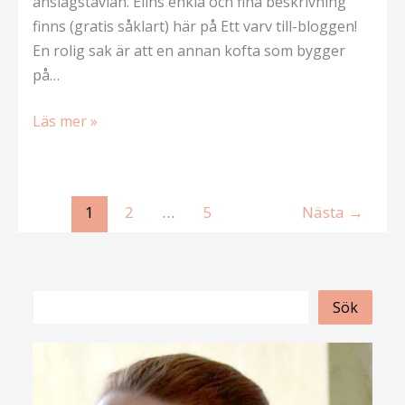
anslagstavlan. Elins enkla och fina beskrivning
finns (gratis såklart) här på Ett varv till-bloggen!
En rolig sak är att en annan kofta som bygger
på…
Favoritmodell:
Läs mer »
Kristbergskoftan
1
2
…
5
Nästa
→
S
Sök
ö
k