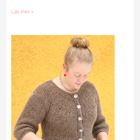
Provar
Läs mer »
själv