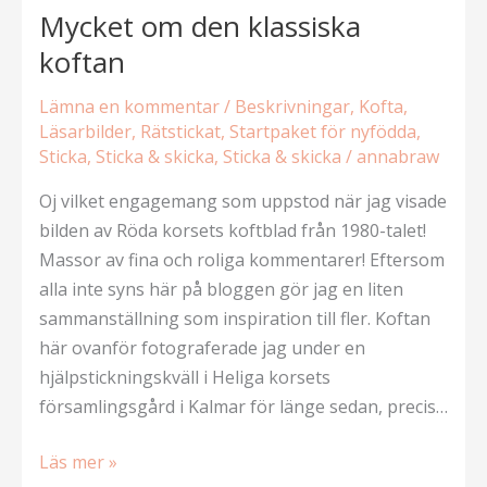
Mycket om den klassiska
koftan
Lämna en kommentar
/
Beskrivningar
,
Kofta
,
Läsarbilder
,
Rätstickat
,
Startpaket för nyfödda
,
Sticka
,
Sticka & skicka
,
Sticka & skicka
/
annabraw
Oj vilket engagemang som uppstod när jag visade
bilden av Röda korsets koftblad från 1980-talet!
Massor av fina och roliga kommentarer! Eftersom
alla inte syns här på bloggen gör jag en liten
sammanställning som inspiration till fler. Koftan
här ovanför fotograferade jag under en
hjälpstickningskväll i Heliga korsets
församlingsgård i Kalmar för länge sedan, precis…
Mycket
Läs mer »