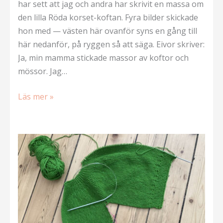
har sett att jag och andra har skrivit en massa om
den lilla Röda korset-koftan. Fyra bilder skickade
hon med — västen här ovanför syns en gång till
här nedanför, på ryggen så att säga. Eivor skriver:
Ja, min mamma stickade massor av koftor och
mössor. Jag…
Inspiration
Läs mer »
från
Eivor