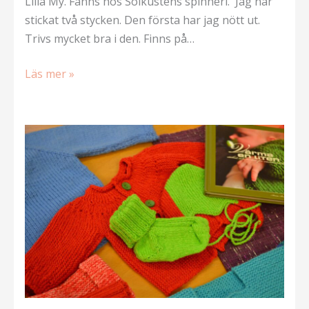
Lilla My. Fanns hos Solkustens spinneri. Jag har
stickat två stycken. Den första har jag nött ut.
Trivs mycket bra i den. Finns på…
Röda
Läs mer »
korset-
koftan
i
vuxenstorlek