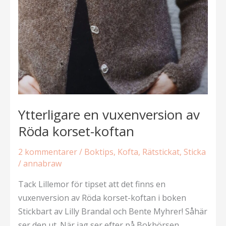
Ytterligare en vuxenversion av
Röda korset-koftan
2 kommentarer
/
Boktips
,
Kofta
,
Rätstickat
,
Sticka
/
annabraw
Tack Lillemor för tipset att det finns en
vuxenversion av Röda korset-koftan i boken
Stickbart av Lilly Brandal och Bente Myhrer! Såhär
ser den ut. När jag ser efter på Bokbörsen