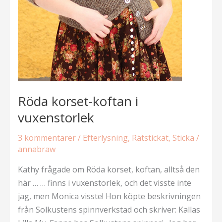
Röda korset-koftan i
vuxenstorlek
3 kommentarer
/
Efterlysning
,
Rätstickat
,
Sticka
/
annabraw
Kathy frågade om Röda korset, koftan, alltså den
här … … finns i vuxenstorlek, och det visste inte
jag, men Monica visste! Hon köpte beskrivningen
från Solkustens spinnverkstad och skriver: Kallas