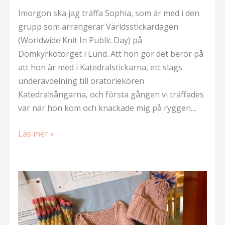
Imorgon ska jag träffa Sophia, som är med i den
grupp som arrangerar Världsstickardagen
(Worldwide Knit In Public Day) på
Domkyrkotorget i Lund. Att hon gör det beror på
att hon är med i Katedralstickarna, ett slags
underavdelning till oratoriekören
Katedralsångarna, och första gången vi träffades
var när hon kom och knackade mig på ryggen…
Årets
Läs mer »
Världsstickardag
(firar
den
i
Lund)