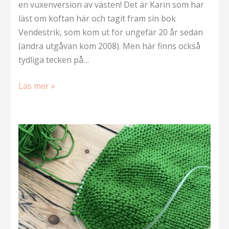
en vuxenversion av västen! Det är Karin som har
läst om koftan här och tagit fram sin bok
Vendestrik, som kom ut för ungefär 20 år sedan
(andra utgåvan kom 2008). Men här finns också
tydliga tecken på…
I
Läs mer »
Danmark
också