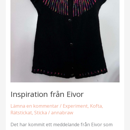
Inspiration från Eivor
Lämna en kommentar
/
Experiment
,
Kofta
,
Rätstickat
,
Sticka
/
annabraw
Det har kommit ett meddelande från Eivor som