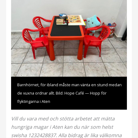
Barnhörnet, för ibland måste man vänta en stund medan
de vuxna ordnar allt. Bild: Hope Café — Hopp för
flyktingarna i Aten
Vill du vara med och stötta arbetet att mätta
hungriga magar i Aten kan du när som helst
swisha 1232428837. Alla bidrag är lika välkomna