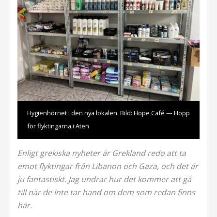
Hygienhörnet i den nya lokalen. Bild: Hope Café — Hopp
för flyktingarna i Aten
Enligt grekiska nyheter är Grekland redo att ta
emot flyktingar från Libanon och Gaza, och det är
ju fantastiskt. Jag undrar hur det kommer att gå
till när de inte tar hand om dem som redan finns
här.