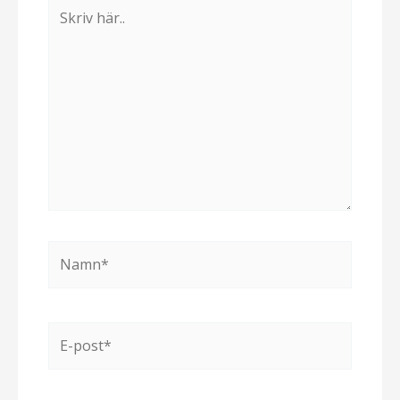
Skriv
här..
Namn*
E-
post*