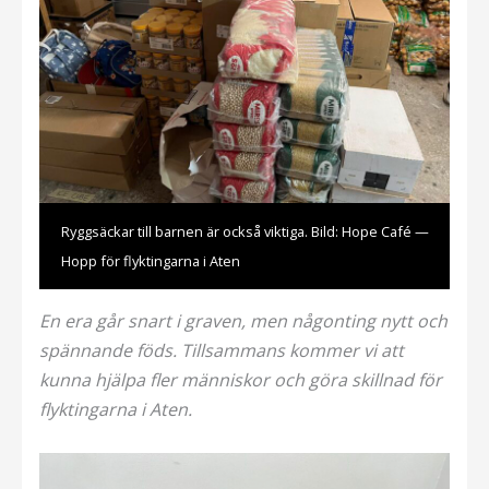
Ryggsäckar till barnen är också viktiga. Bild: Hope Café —
Hopp för flyktingarna i Aten
En era går snart i graven, men någonting nytt och
spännande föds. Tillsammans kommer vi att
kunna hjälpa fler människor och göra skillnad för
flyktingarna i Aten.