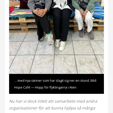
… med nya vänner som har slagit sig ner en stund. Bild:
Hope Café — Hopp för flyktingarna i Aten
Nu har vi dock inlett ett samarbete med andra
organisationer för att kunna hjälpa så många