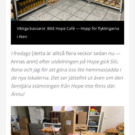
Viktiga basvaror. Bild: Hope Café — Hopp för flyktingarna
i Aten
I fredags
[detta är alltså flera veckor sedan nu —
Annas anm]
efter utdelningen på Hope gick Siti,
Rana och jag för att göra oss lite hemmastadda i
de nya lokalerna. Det ser jättefint ut även om den
familjära stämningen från Hope inte finns där.
Ännu!