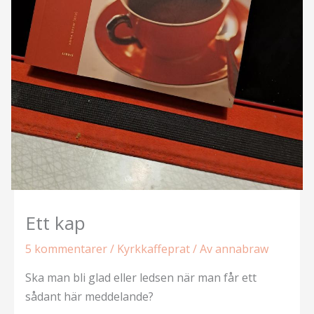
Ett kap
5 kommentarer
/
Kyrkkaffeprat
/ Av
annabraw
Ska man bli glad eller ledsen när man får ett
sådant här meddelande?