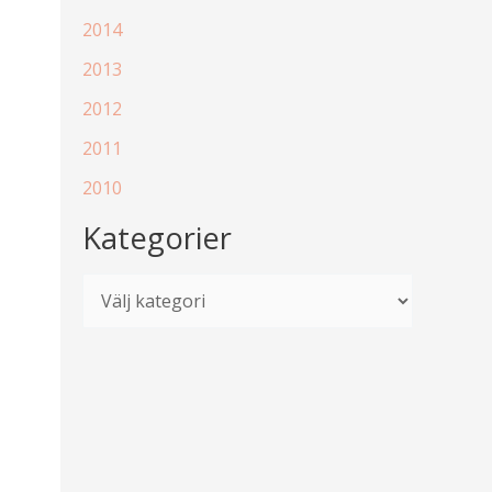
2014
2013
2012
2011
2010
Kategorier
K
a
t
e
g
o
r
i
e
r