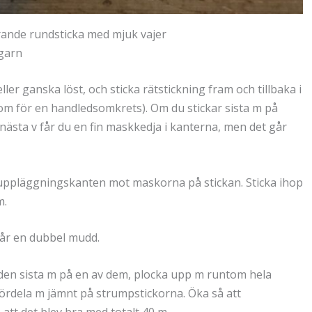
arande rundsticka med mjuk vajer
ygarn
ler ganska löst, och sticka rätstickning fram och tillbaka i
lagom för en handledsomkrets). Om du stickar sista m på
å nästa v får du en fin maskkedja i kanterna, men det går
d uppläggningskanten mot maskorna på stickan. Sticka ihop
m.
 får en dubbel mudd.
 den sista m på en av dem, plocka upp m runtom hela
ördela m jämnt på strumpstickorna. Öka så att
 att det blev bra med totalt 40 m.