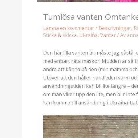
Tumlösa vanten Omtank
Lämna en kommentar
/
Beskrivningar
,
R
Sticka & skicka
,
Ukraina
,
Vantar
/ Av
ann
Den här lilla vanten är, måste jag påstå, 
med enbart räta maskor! Mudden är så tjo
andra att känna på den (min mamma och j
Utöver att den håller handleden varm och 
användningstiden kan bli lite längre – den
om man viker upp den lite, men blir inte
kan komma till användning i Ukraina-bab