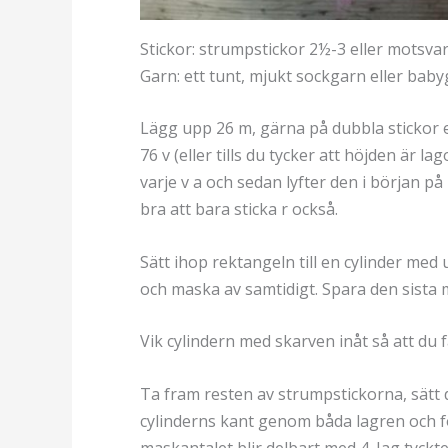
Stickor: strumpstickor 2½-3 eller motsv
Garn: ett tunt, mjukt sockgarn eller bab
Lägg upp 26 m, gärna på dubbla stickor el
76 v (eller tills du tycker att höjden är 
varje v a och sedan lyfter den i början p
bra att bara sticka r också.
Sätt ihop rektangeln till en cylinder me
och maska av samtidigt. Spara den sista 
Vik cylindern med skarven inåt så att du
Ta fram resten av strumpstickorna, sätt
cylinderns kant genom båda lagren och f
maskantalet blir delbart med 4. Jag tyckte