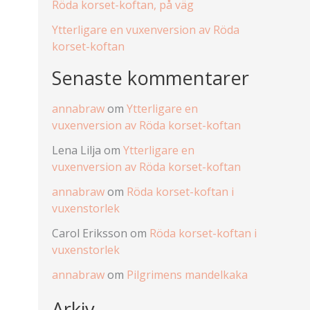
Röda korset-koftan, på väg
Ytterligare en vuxenversion av Röda
korset-koftan
Senaste kommentarer
annabraw
om
Ytterligare en
vuxenversion av Röda korset-koftan
Lena Lilja
om
Ytterligare en
vuxenversion av Röda korset-koftan
annabraw
om
Röda korset-koftan i
vuxenstorlek
Carol Eriksson
om
Röda korset-koftan i
vuxenstorlek
annabraw
om
Pilgrimens mandelkaka
Arkiv