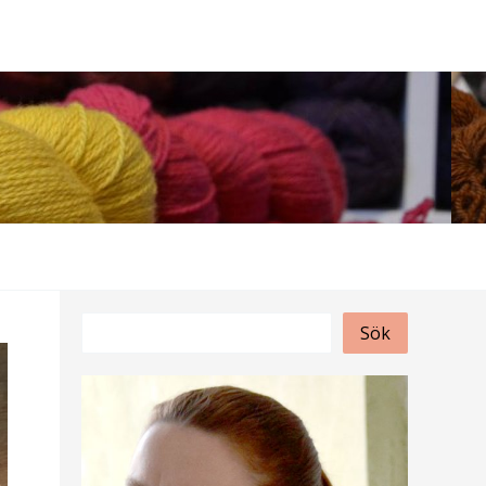
S
Sök
ö
k