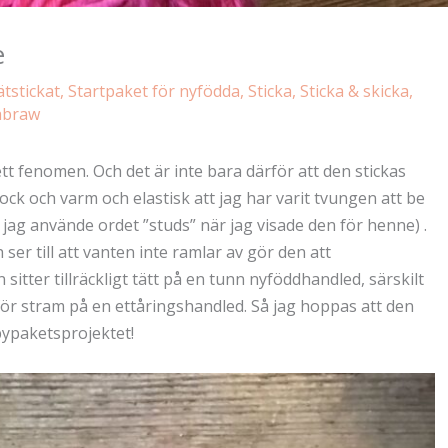
e
ätstickat
,
Startpaket för nyfödda
,
Sticka
,
Sticka & skicka
,
abraw
ett fenomen. Och det är inte bara därför att den stickas
ck och varm och elastisk att jag har varit tvungen att be
ag använde ordet ”studs” när jag visade den för henne) .
ser till att vanten inte ramlar av gör den att
 sitter tillräckligt tätt på en tunn nyföddhandled, särskilt
 för stram på en ettåringshandled. Så jag hoppas att den
ypaketsprojektet!