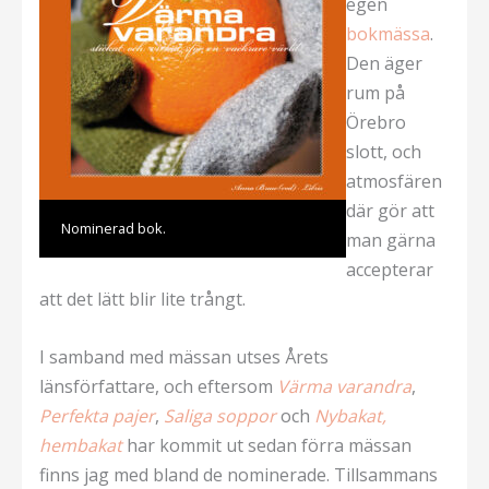
egen
bokmässa
.
Den äger
rum på
Örebro
slott, och
atmosfären
där gör att
Nominerad bok.
man gärna
accepterar
att det lätt blir lite trångt.
I samband med mässan utses Årets
länsförfattare, och eftersom
Värma varandra
,
Perfekta pajer
,
Saliga soppor
och
Nybakat,
hembakat
har kommit ut sedan förra mässan
finns jag med bland de nominerade. Tillsammans