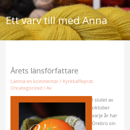
Hoppa
till
Ett varv till med Anna
innehåll
Årets länsförfattare
Lämna en kommentar
/
Kyrkkaffeprat
,
Uncategorized
/ Av
I slutet av
oktober
varje år har
Örebro sin