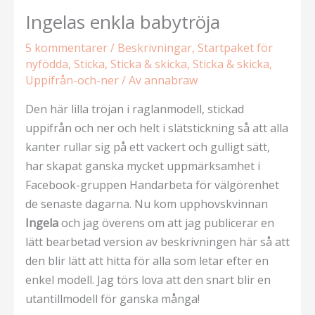
Ingelas enkla babytröja
5 kommentarer
/
Beskrivningar
,
Startpaket för
nyfödda
,
Sticka
,
Sticka & skicka
,
Sticka & skicka
,
Uppifrån-och-ner
/ Av
annabraw
Den här lilla tröjan i raglanmodell, stickad
uppifrån och ner och helt i slätstickning så att alla
kanter rullar sig på ett vackert och gulligt sätt,
har skapat ganska mycket uppmärksamhet i
Facebook-gruppen Handarbeta för välgörenhet
de senaste dagarna. Nu kom upphovskvinnan
Ingela
och jag överens om att jag publicerar en
lätt bearbetad version av beskrivningen här så att
den blir lätt att hitta för alla som letar efter en
enkel modell. Jag törs lova att den snart blir en
utantillmodell för ganska många!