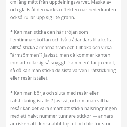
cm lång mätt från uppdelningsvarvet. Maska av
och gläds åt den vackra effekten när nederkanten
också rullar upp sig lite grann.
* Kan man sticka den här tröjan som
Femtimmarskoftan och två trådändars lilla kofta,
alltså sticka ärmarna fram och tillbaka och virka
”ärmsömmen”? Javisst, men då kommer kanten
inte att rulla sig så snyggt, ”sömmen” tar ju emot,
så då kan man sticka de sista varven i rätstickning
eller resår istället.
* Kan man börja och sluta med resår eller
rätstickning istället? Javisst, och om man vill ha
resår kan det vara smart att sticka halsringningen
med ett halvt nummer tunnare stickor — annars
är risken att den snabbt töjs ut och blir för stor.