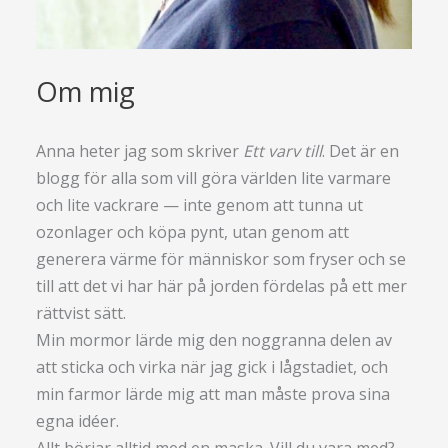
Om mig
Anna heter jag som skriver
Ett varv till
. Det är en
blogg för alla som vill göra världen lite varmare
och lite vackrare — inte genom att tunna ut
ozonlager och köpa pynt, utan genom att
generera värme för människor som fryser och se
till att det vi har här på jorden fördelas på ett mer
rättvist sätt.
Min mormor lärde mig den noggranna delen av
att sticka och virka när jag gick i lågstadiet, och
min farmor lärde mig att man måste prova sina
egna idéer.
Allt börjar alltid med en maska. Vill du vara med?