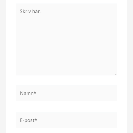
Skriv
här..
Namn*
E-
post*