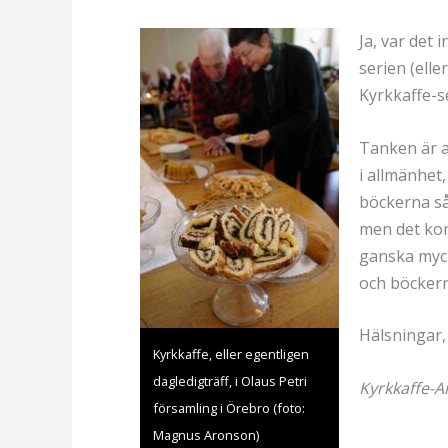
Ja, var det 
serien (elle
Kyrkkaffe-s
Tanken är a
i allmänhet,
böckerna så
men det kom
ganska myck
och böckern
Hälsningar,
Kyrkkaffe, eller egentligen
dagledigträff, i Olaus Petri
Kyrkkaffe-
församling i Örebro (foto:
Magnus Aronson)