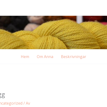
Hem
Om Anna
Beskrivningar
gg
ncategorized
/ Av