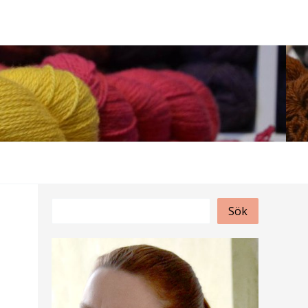
S
Sök
ö
k