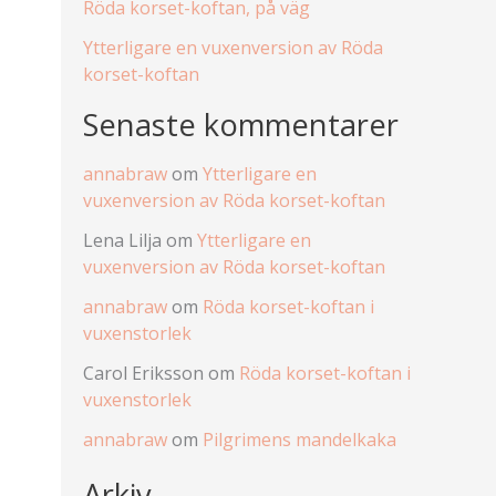
Röda korset-koftan, på väg
Ytterligare en vuxenversion av Röda
korset-koftan
Senaste kommentarer
annabraw
om
Ytterligare en
vuxenversion av Röda korset-koftan
Lena Lilja
om
Ytterligare en
vuxenversion av Röda korset-koftan
annabraw
om
Röda korset-koftan i
vuxenstorlek
Carol Eriksson
om
Röda korset-koftan i
vuxenstorlek
annabraw
om
Pilgrimens mandelkaka
Arkiv