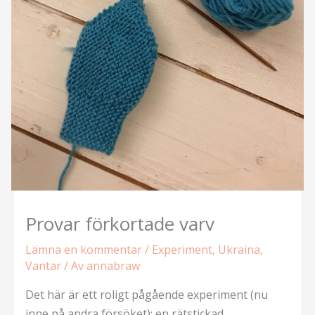
Provar förkortade varv
Lämna en kommentar
/
Experiment
,
Ukraina
,
Vantar
/ Av
annabraw
Det här är ett roligt pågående experiment (nu
inne på andra försöket): en rätstickad,