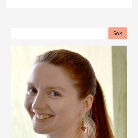
S
Sök
ö
k