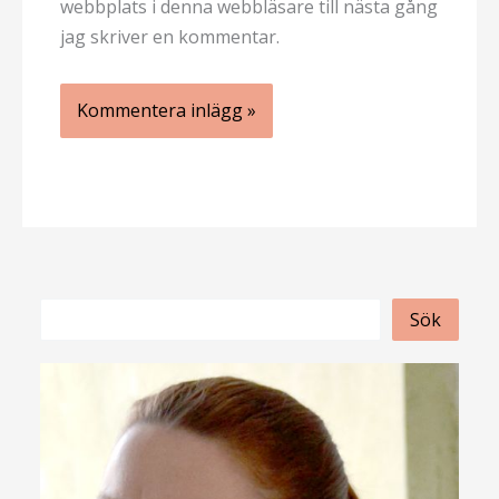
webbplats i denna webbläsare till nästa gång
jag skriver en kommentar.
S
Sök
ö
k