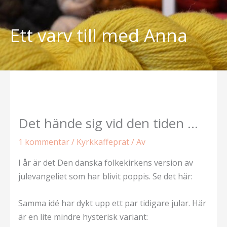
Hoppa
till
Ett varv till med Anna
innehåll
Det hände sig vid den tiden …
1 kommentar
/
Kyrkkaffeprat
/ Av
I år är det Den danska folkekirkens version av
julevangeliet som har blivit poppis. Se det här:
Samma idé har dykt upp ett par tidigare jular. Här
är en lite mindre hysterisk variant: