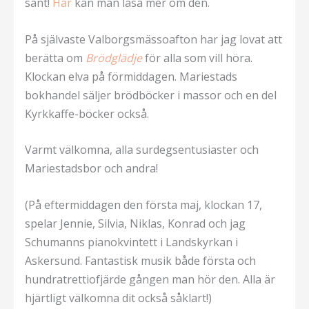
sant!
Här
kan man läsa mer om den.
På självaste Valborgsmässoafton har jag lovat att
berätta om
Brödglädje
för alla som vill höra.
Klockan elva på förmiddagen. Mariestads
bokhandel säljer brödböcker i massor och en del
Kyrkkaffe-böcker också.
Varmt välkomna, alla surdegsentusiaster och
Mariestadsbor och andra!
(På eftermiddagen den första maj, klockan 17,
spelar Jennie, Silvia, Niklas, Konrad och jag
Schumanns pianokvintett i Landskyrkan i
Askersund. Fantastisk musik både första och
hundratrettiofjärde gången man hör den. Alla är
hjärtligt välkomna dit också såklart!)