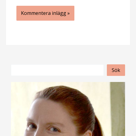
S
Sök
ö
k