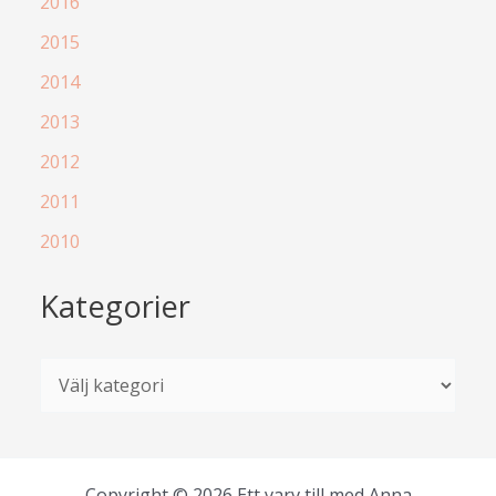
2016
2015
2014
2013
2012
2011
2010
Kategorier
K
a
t
e
Copyright © 2026 Ett varv till med Anna