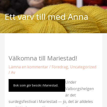
Hoppa
till
Ett varv till med Anna
innehåll
Välkomna till Mariestad!
Lämna en kommentar
/
Föredrag
,
Uncategorized
/ Av
Under
Bok som gör besök i Mariestad.
Valborgshelgen
är det
surdegsfestival i Mariestad — jo, det är alldeles