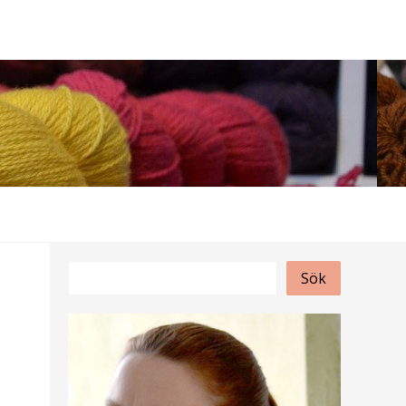
S
Sök
ö
k