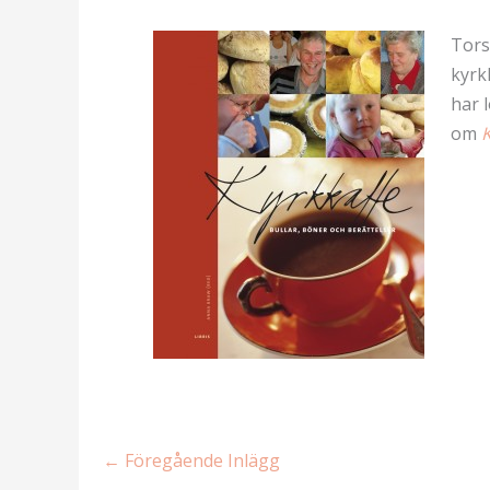
Tors
kyrk
har 
om
K
←
Föregående Inlägg