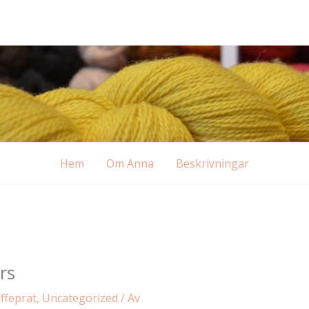
Hem
Om Anna
Beskrivningar
rs
ffeprat
,
Uncategorized
/ Av