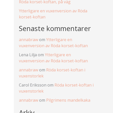
Röda korset-koftan, på väg
Ytterligare en vuxenversion av Röda
korset-koftan
Senaste kommentarer
annabraw
om
Ytterligare en
vuxenversion av Röda korset-koftan
Lena Lilja
om
Ytterligare en
vuxenversion av Röda korset-koftan
annabraw
om
Röda korset-koftan i
vuxenstorlek
Carol Eriksson
om
Röda korset-koftan i
vuxenstorlek
annabraw
om
Pilgrimens mandelkaka
Arkiv