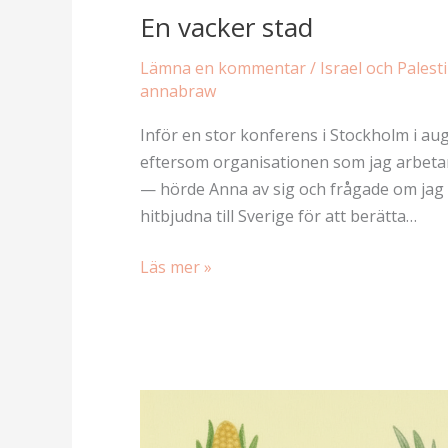
En vacker stad
Lämna en kommentar
/
Israel och Palest
annabraw
Inför en stor konferens i Stockholm i au
eftersom organisationen som jag arbetar
— hörde Anna av sig och frågade om jag v
hitbjudna till Sverige för att berätta…
En
Läs mer »
vacker
stad