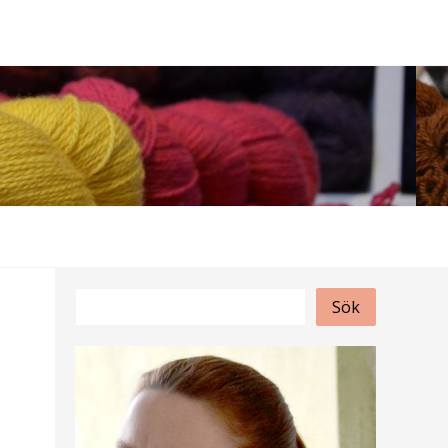
S
Sök
ö
k