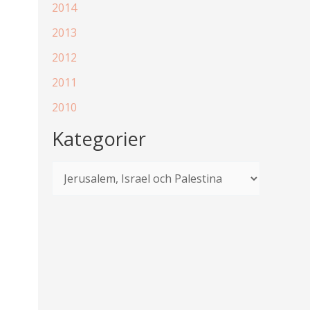
2014
2013
2012
2011
2010
Kategorier
K
a
t
e
g
o
r
i
e
r