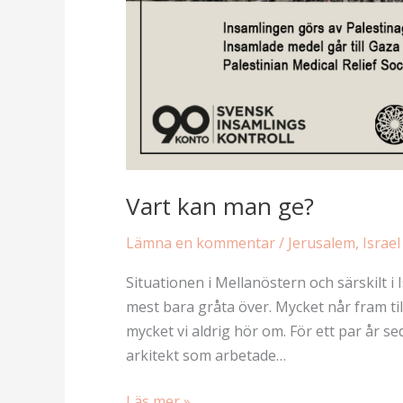
Vart kan man ge?
Lämna en kommentar
/
Jerusalem, Israel
Situationen i Mellanöstern och särskilt i
mest bara gråta över. Mycket når fram ti
mycket vi aldrig hör om. För ett par år se
arkitekt som arbetade…
Vart
Läs mer »