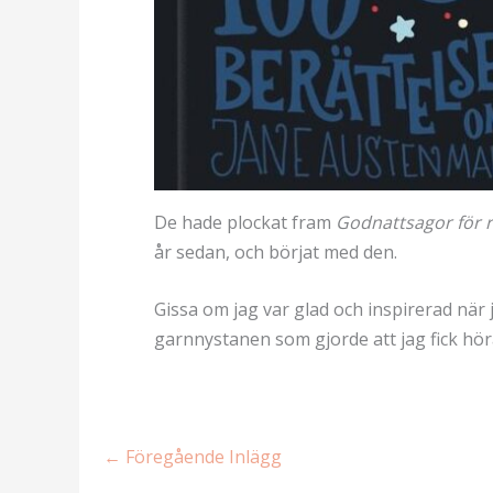
De hade plockat fram
Godnattsagor för re
år sedan, och börjat med den.
Gissa om jag var glad och inspirerad när
garnnystanen som gjorde att jag fick hör
←
Föregående Inlägg