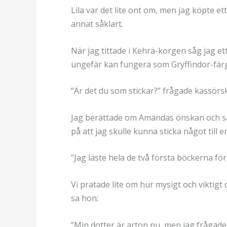
Lila var det lite ont om, men jag köpte et
annat såklart.
När jag tittade i Kehrä-korgen såg jag ett 
ungefär kan fungera som Gryffindor-färge
”Är det du som stickar?” frågade kassörs
Jag berättade om Amandas önskan och sa 
på att jag skulle kunna sticka något till 
”Jag läste hela de två första böckerna för
Vi pratade lite om hur mysigt och viktigt
sa hon:
”Min dotter är arton nu, men jag frågade