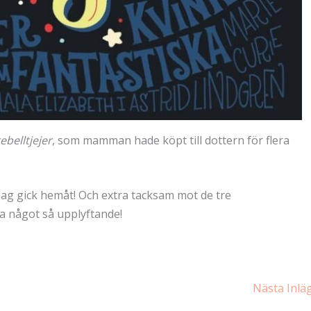
belltjejer
, som mamman hade köpt till dottern för flera
 jag gick hemåt! Och extra tacksam mot de tre
a något så upplyftande!
Nästa Inl