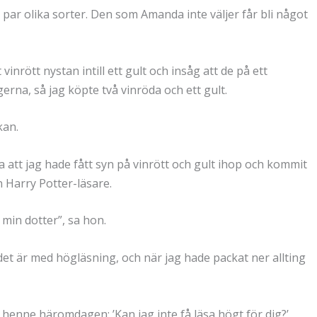
t par olika sorter. Den som Amanda inte väljer får bli något
vinrött nystan intill ett gult och insåg att de på ett
rna, så jag köpte två vinröda och ett gult.
kan.
att jag hade fått syn på vinrött och gult ihop och kommit
en Harry Potter-läsare.
 min dotter”, sa hon.
 det är med högläsning, och när jag hade packat ner allting
 henne häromdagen: ’Kan jag inte få läsa högt för dig?’