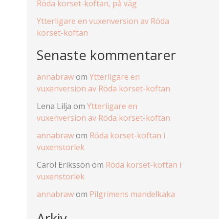
Röda korset-koftan, på väg
Ytterligare en vuxenversion av Röda
korset-koftan
Senaste kommentarer
annabraw
om
Ytterligare en
vuxenversion av Röda korset-koftan
Lena Lilja
om
Ytterligare en
vuxenversion av Röda korset-koftan
annabraw
om
Röda korset-koftan i
vuxenstorlek
Carol Eriksson
om
Röda korset-koftan i
vuxenstorlek
annabraw
om
Pilgrimens mandelkaka
Arkiv