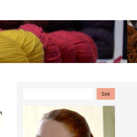
S
Sök
ö
k