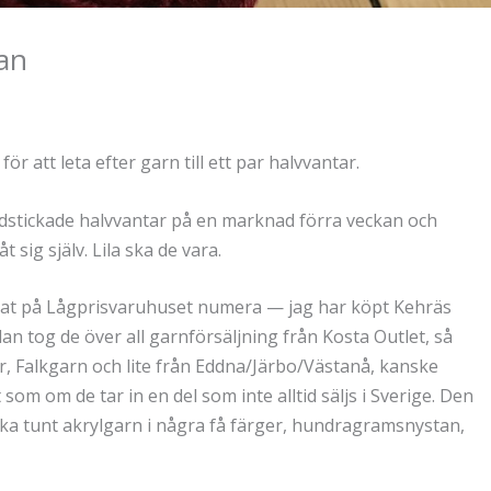
an
a
för att leta efter garn till ett par halvvantar.
ndstickade halvvantar på en marknad förra veckan och
 sig själv. Lila ska de vara.
kat på Lågprisvaruhuset numera — jag har köpt Kehräs
edan tog de över all garnförsäljning från Kosta Outlet, så
r, Falkgarn och lite från Eddna/Järbo/Västanå, kanske
om om de tar in en del som inte alltid säljs i Sverige. Den
ka tunt akrylgarn i några få färger, hundragramsnystan,