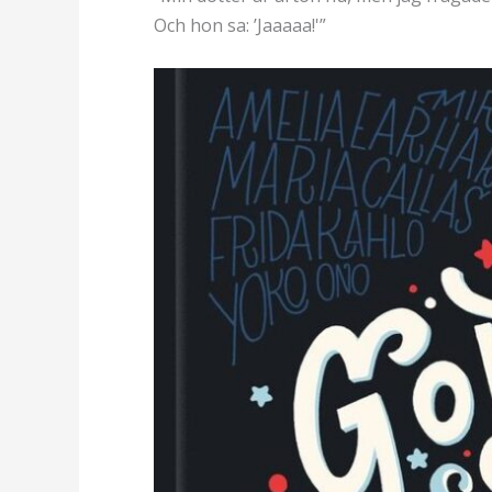
Och hon sa: ’Jaaaaa!'”