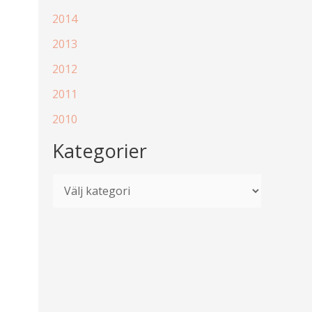
2014
2013
2012
2011
2010
Kategorier
K
a
t
e
g
o
r
i
e
r