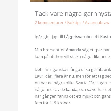
Tack vare några garnnyst
2 kommentarer
/
Boktips
/ Av
annabraw
Igår gick jag till
Lågprisvaruhuset
i
Kost
Min brorsdotter
Amanda
såg ett par ha
kom på att hon vill sticka något liknande åt
Det finns ganska många olika garnfabri
Lauri där i flera år nu, men för ett tag s
nu har de några olika Svarta Fåret-garne
något mer av de kända, och så verkar det s
här gången fanns det ett mjukt och gans
fem för 119 kronor.