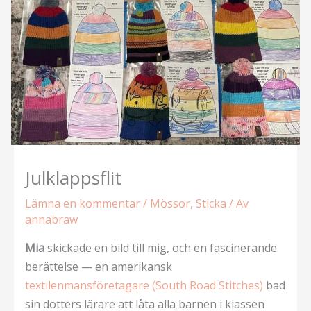
Julklappsflit
Lämna en kommentar
/
Mössor
,
Sticka
/ Av
annabraw
Mia
skickade en bild till mig, och en fascinerande
berättelse — en amerikansk
textilenmansföretagare (South Road Stitches)
bad
sin dotters lärare att låta alla barnen i klassen