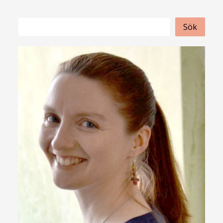
S
Sök
ö
k