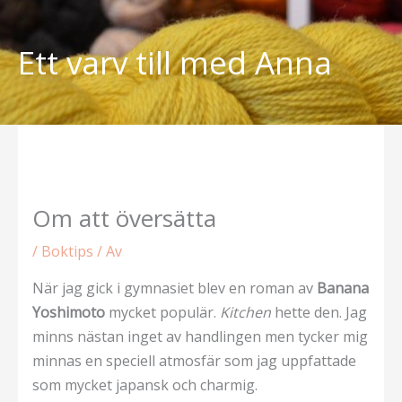
Hoppa
till
Ett varv till med Anna
innehåll
Om att översätta
/
Boktips
/ Av
När jag gick i gymnasiet blev en roman av
Banana
Yoshimoto
mycket populär.
Kitchen
hette den. Jag
minns nästan inget av handlingen men tycker mig
minnas en speciell atmosfär som jag uppfattade
som mycket japansk och charmig.