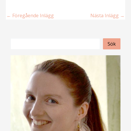
←
Föregående Inlägg
Nästa Inlägg
→
S
Sök
ö
k