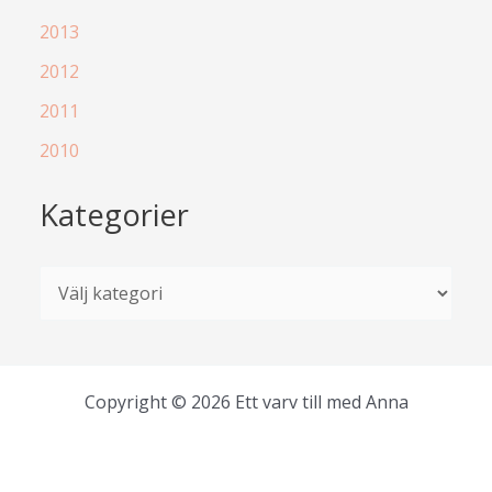
2013
2012
2011
2010
Kategorier
K
a
t
e
Copyright © 2026 Ett varv till med Anna
g
o