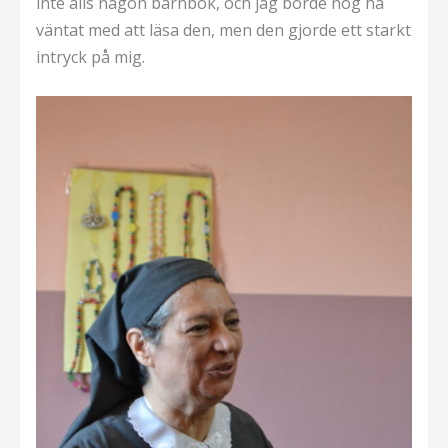
inte alls någon barnbok, och jag borde nog ha
väntat med att läsa den, men den gjorde ett starkt
intryck på mig.