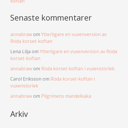
koftan
Senaste kommentarer
annabraw
om
Ytterligare en vuxenversion av
Röda korset-koftan
Lena Lilja
om
Ytterligare en vuxenversion av Röda
korset-koftan
annabraw
om
Röda korset-koftan i vuxenstorlek
Carol Eriksson
om
Röda korset-koftan i
vuxenstorlek
annabraw
om
Pilgrimens mandelkaka
Arkiv