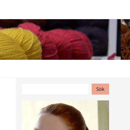
S
Sök
ö
k