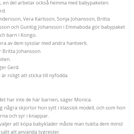
fas, en del arbetar också hemma med babypaketen.
rd.
dersson, Vera Karlsson, Sonja Johansson, Britta
rlsson och Gunlög Johansson i Emmaboda gör babypaket
ch barn i Kongo.
flera av dem sysslar med andra hantverk.
r Britta Johansson.
iten.
ger Gerd.
 roligt att sticka till nyfödda.
et har inte de här barnen, säger Monica.
g några skjortor hon sytt i klassisk modell, och som hon
erna och syr i knappar.
 väljer att köpa babykläder måste man tvätta dem minst
sätt att använda tygrester.