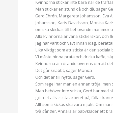
Kvinnorna stickar inte bara när de träf
Man stickar en stund då och då, säger Ge
Gerd Ehrén, Margareta Johansson, Eva An
Johansson, Karis Davidsson, Monica Ka
om ska skickas till behövande mammor o
Alla kvinnorna är vana stickerskor, och 
Jag har varit och vävt innan idag, berätta
Lika viktigt som att sticka är den sociala b
Vi måste hinna prata och dricka kaffe, sä
Kvinnorna är rörande överens om att det är
Det går snabbt, säger Monica.
Och det är till nytta, säger Gerd.
Som regel har man en annan tröja, men d
Man behöver inte sticka, Gerd har med si
gör det allra sista arbetet på, fållar kant
Allt som skickas ska vara mjukt. Om man
två gånger. Annars är babykläder ett bra 