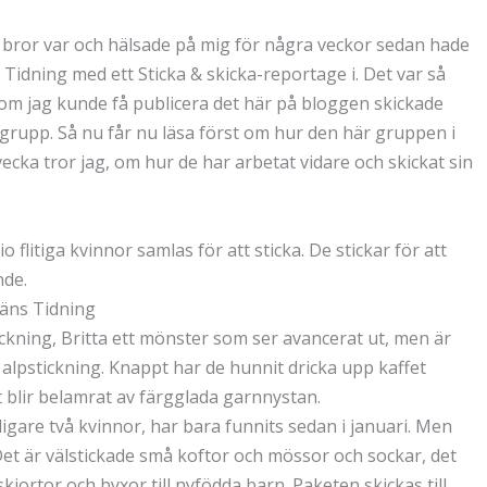
in bror var och hälsade på mig för några veckor sedan hade
Tidning med ett Sticka & skicka-reportage i. Det var så
n om jag kunde få publicera det här på bloggen skickade
grupp. Så nu får nu läsa först om hur den här gruppen i
ka tror jag, om hur de har arbetat vidare och skickat sin
 flitiga kvinnor samlas för att sticka. De stickar för att
nde.
Läns Tidning
ickning, Britta ett mönster som ser avancerat ut, men är
i alpstickning. Knappt har de hunnit dricka upp kaffet
 blir belamrat av färgglada garnnystan.
igare två kvinnor, har bara funnits sedan i januari. Men
et är välstickade små koftor och mössor och sockar, det
skjortor och byxor till nyfödda barn. Paketen skickas till