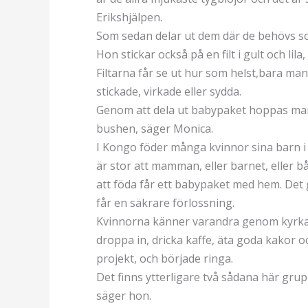
Erikshjälpen.
Som sedan delar ut dem där de behövs s
Hon stickar också på en filt i gult och li
Filtarna får se ut hur som helst,bara man 
stickade, virkade eller sydda.
Genom att dela ut babypaket hoppas man a
bushen, säger Monica.
I Kongo föder många kvinnor sina barn i
är stor att mamman, eller barnet, eller båd
att föda får ett babypaket med hem. Det gö
får en säkrare förlossning.
Kvinnorna känner varandra genom kyrkan,
droppa in, dricka kaffe, äta goda kakor 
projekt, och började ringa.
Det finns ytterligare två sådana här grupp
säger hon.