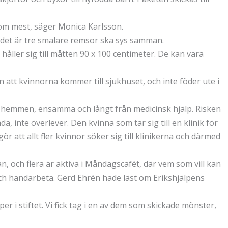
om mest, säger Monica Karlsson.
la, det är tre smalare remsor ska sys samman.
håller sig till måtten 90 x 100 centimeter. De kan vara
tt kvinnorna kommer till sjukhuset, och inte föder ute i
 hemmen, ensamma och långt från medicinsk hjälp. Risken
a, inte överlever. Den kvinna som tar sig till en klinik för
r att allt fler kvinnor söker sig till klinikerna och därmed
 och flera är aktiva i Måndagscafét, där vem som vill kan
och handarbeta. Gerd Ehrén hade läst om Erikshjälpens
er i stiftet. Vi fick tag i en av dem som skickade mönster,