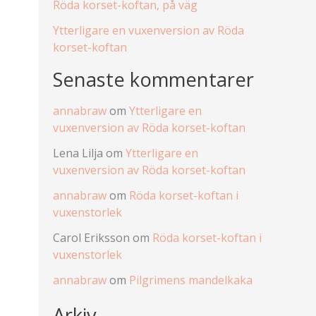
Röda korset-koftan, på väg
Ytterligare en vuxenversion av Röda
korset-koftan
Senaste kommentarer
annabraw
om
Ytterligare en
vuxenversion av Röda korset-koftan
Lena Lilja
om
Ytterligare en
vuxenversion av Röda korset-koftan
annabraw
om
Röda korset-koftan i
vuxenstorlek
Carol Eriksson
om
Röda korset-koftan i
vuxenstorlek
annabraw
om
Pilgrimens mandelkaka
Arkiv