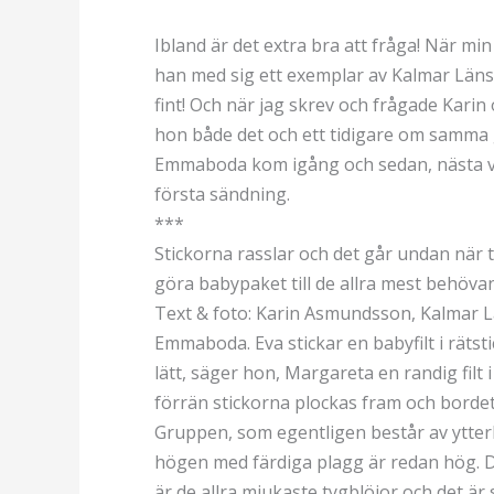
Ibland är det extra bra att fråga! När m
han med sig ett exemplar av Kalmar Läns 
fint! Och när jag skrev och frågade Kari
hon både det och ett tidigare om samma 
Emmaboda kom igång och sedan, nästa vec
första sändning.
***
Stickorna rasslar och det går undan när tio
göra babypaket till de allra mest behöva
Text & foto: Karin Asmundsson, Kalmar 
Emmaboda. Eva stickar en babyfilt i rätst
lätt, säger hon, Margareta en randig filt 
förrän stickorna plockas fram och bordet
Gruppen, som egentligen består av ytterl
högen med färdiga plagg är redan hög. D
är de allra mjukaste tygblöjor och det är 