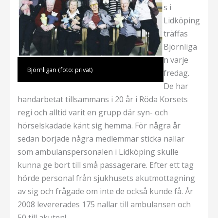
s i
Lidköping
träffas
Björnliga
n varje
Björnligan (foto: privat)
fredag.
De har
handarbetat tillsammans i 20 år i Röda Korsets
regi och alltid varit en grupp där syn- och
hörselskadade känt sig hemma. För några år
sedan började några medlemmar sticka nallar
som ambulanspersonalen i Lidköping skulle
kunna ge bort till små passagerare. Efter ett tag
hörde personal från sjukhusets akutmottagning
av sig och frågade om inte de också kunde få. År
2008 levererades 175 nallar till ambulansen och
50 till akuten!