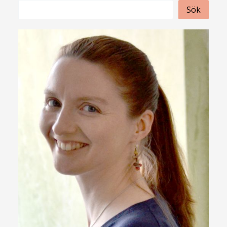
S
Sök
ö
k