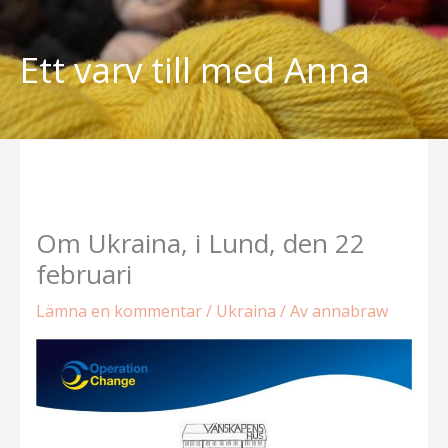
Hoppa
till
Ett varv till med Anna
innehåll
Om Ukraina, i Lund, den 22
februari
Lämna en kommentar
/
Ukraina
/ Av
annabraw