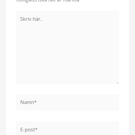
Skriv
här..
Namn*
E-
post*