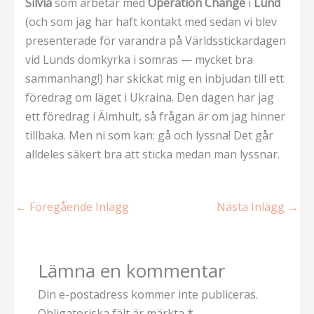
Silvia
som arbetar med
Operation Change
i
Lund
(och som jag har haft kontakt med sedan vi blev
presenterade för varandra på Världsstickardagen
vid Lunds domkyrka i somras — mycket bra
sammanhang!) har skickat mig en inbjudan till ett
föredrag om läget i Ukraina. Den dagen har jag
ett föredrag i Älmhult, så frågan är om jag hinner
tillbaka. Men ni som kan: gå och lyssna! Det går
alldeles säkert bra att sticka medan man lyssnar.
←
Föregående Inlägg
Nästa Inlägg
→
Lämna en kommentar
Din e-postadress kommer inte publiceras.
Obligatoriska fält är märkta
*