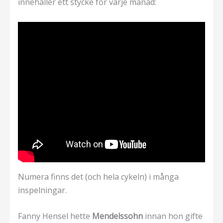
innehåller ett stycke för varje månad:
Numera finns det (och hela cykeln) i många
inspelningar.
Fanny Hensel hette
Mendelssohn
innan hon gifte