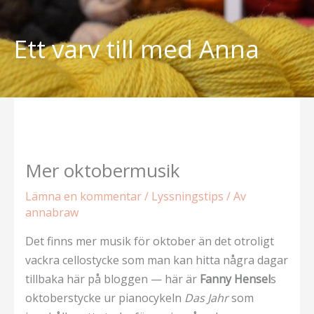
Hoppa
till
Ett varv till med Anna
innehåll
Mer oktobermusik
Lämna en kommentar
/
Lyssningstips
/ Av
annabraw
Det finns mer musik för oktober än det otroligt
vackra cellostycke som man kan hitta några dagar
tillbaka här på bloggen — här är
Fanny Hensel
s
oktoberstycke ur pianocykeln
Das Jahr
som