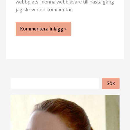
webbplats i denna webbläsare till nästa gång
jag skriver en kommentar.
S
Sök
ö
k