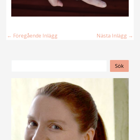
←
Föregående Inlägg
Nästa Inlägg
→
S
Sök
ö
k