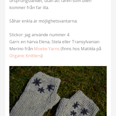
ursprungslandet, utan att fåren som ullen
kommer från far illa.
Såhär enkla är möjlighetsvantarna:
Stickor: jag använde nummer 4
Garn: en härva Elena, Stela eller Transylvanian
Merino från
Moeke Yarns
(finns hos Matilda på
Organic Knitters
)