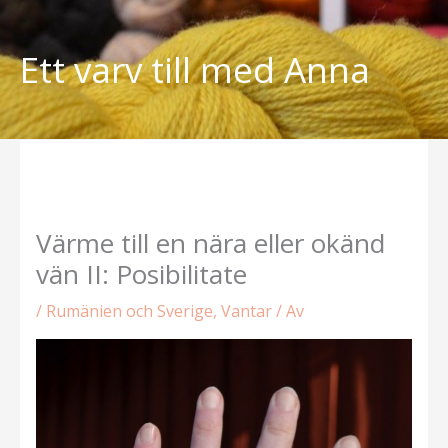
Hoppa
till
Ett varv till med Anna
innehåll
Värme till en nära eller okänd
vän II: Posibilitate
/
Rumänien och Sverige
,
Vantar
/ Av