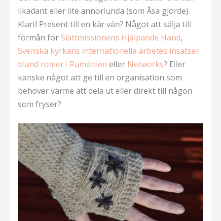
likadant eller lite annorlunda (som Åsa gjorde).
Klart! Present till en kär vän? Något att sälja till
förmån för
Slättmissionens Hjälpande Hand
,
Svenska kyrkans internationella arbetes insatser
bland romer i Rumänien
eller
Networks
? Eller
kanske något att ge till en organisation som
behöver värme att dela ut eller direkt till någon
som fryser?