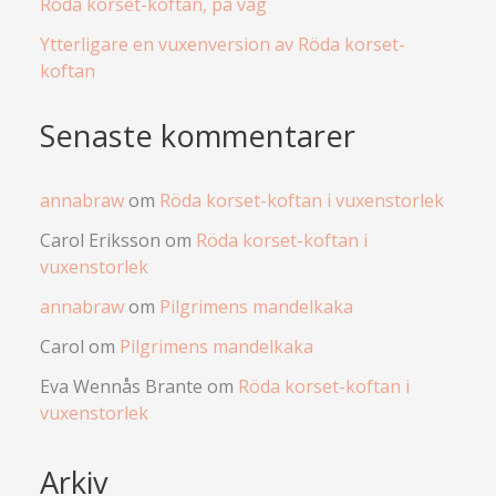
Röda korset-koftan, på väg
Ytterligare en vuxenversion av Röda korset-
koftan
Senaste kommentarer
annabraw
om
Röda korset-koftan i vuxenstorlek
Carol Eriksson
om
Röda korset-koftan i
vuxenstorlek
annabraw
om
Pilgrimens mandelkaka
Carol
om
Pilgrimens mandelkaka
Eva Wennås Brante
om
Röda korset-koftan i
vuxenstorlek
Arkiv