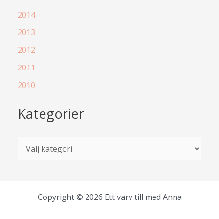
2014
2013
2012
2011
2010
Kategorier
K
a
t
e
Copyright © 2026 Ett varv till med Anna
g