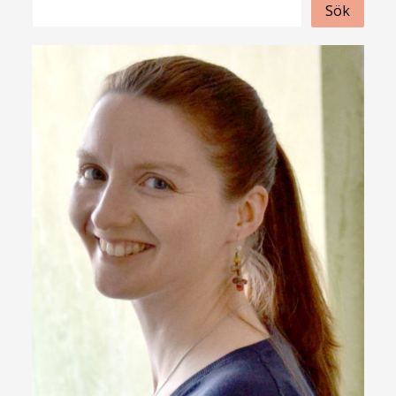
S
Sök
ö
k