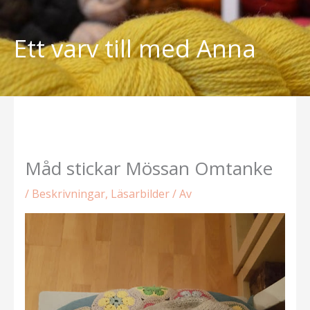
Hoppa
till
Ett varv till med Anna
innehåll
Måd stickar Mössan Omtanke
/
Beskrivningar
,
Läsarbilder
/ Av