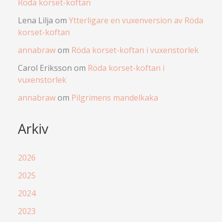
Röda korset-koftan
Lena Lilja
om
Ytterligare en vuxenversion av Röda
korset-koftan
annabraw
om
Röda korset-koftan i vuxenstorlek
Carol Eriksson
om
Röda korset-koftan i
vuxenstorlek
annabraw
om
Pilgrimens mandelkaka
Arkiv
2026
2025
2024
2023