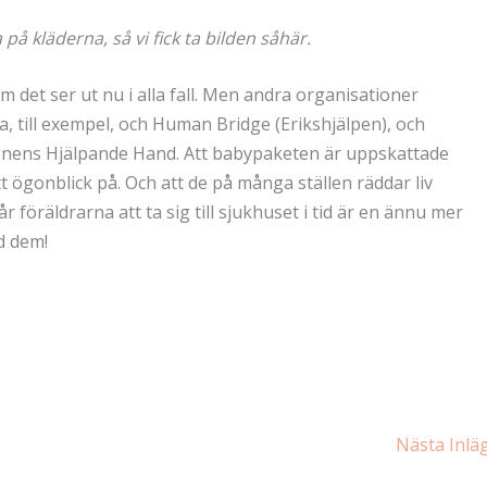
a på kläderna, så vi fick ta bilden såhär.
som det ser ut nu i alla fall. Men andra organisationer
na, till exempel, och Human Bridge (Erikshjälpen), och
ionens Hjälpande Hand. Att babypaketen är uppskattade
tt ögonblick på. Och att de på många ställen räddar liv
öräldrarna att ta sig till sjukhuset i tid är en ännu mer
d dem!
Nästa Inl