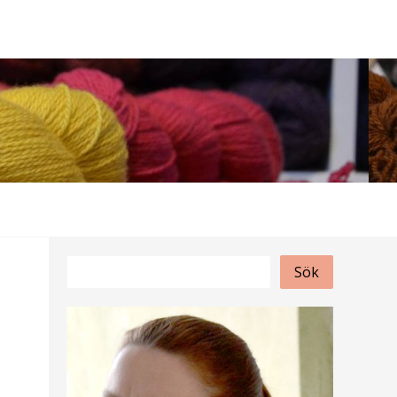
S
Sök
ö
k