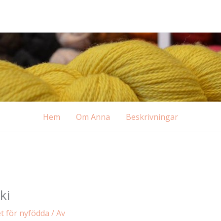
Hem
Om Anna
Beskrivningar
ki
t för nyfödda
/ Av