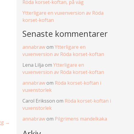
Röda korset-koftan, på väg
Ytterligare en vuxenversion av Röda
korset-koftan
Senaste kommentarer
annabraw
om
Ytterligare en
vuxenversion av Röda korset-koftan
Lena Lilja
om
Ytterligare en
vuxenversion av Röda korset-koftan
annabraw
om
Röda korset-koftan i
vuxenstorlek
Carol Eriksson
om
Röda korset-koftan i
vuxenstorlek
annabraw
om
Pilgrimens mandelkaka
ägg
→
Arkiv