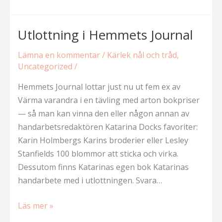
—
The
Call
Utlottning i Hemmets Journal
Lämna en kommentar
/
Kärlek nål och tråd
,
Uncategorized
/
Hemmets Journal lottar just nu ut fem ex av
Värma varandra i en tävling med arton bokpriser
— så man kan vinna den eller någon annan av
handarbetsredaktören Katarina Docks favoriter:
Karin Holmbergs Karins broderier eller Lesley
Stanfields 100 blommor att sticka och virka.
Dessutom finns Katarinas egen bok Katarinas
handarbete med i utlottningen. Svara…
Utlottning
Läs mer »
i