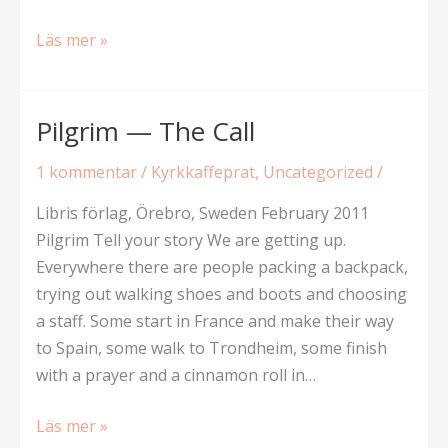
Alternativ
Läs mer »
kostcirkel
(ett
slags
Pilgrim — The Call
rundgång)
1 kommentar
/
Kyrkkaffeprat
,
Uncategorized
/
Libris förlag, Örebro, Sweden February 2011
Pilgrim Tell your story We are getting up.
Everywhere there are people packing a backpack,
trying out walking shoes and boots and choosing
a staff. Some start in France and make their way
to Spain, some walk to Trondheim, some finish
with a prayer and a cinnamon roll in…
Pilgrim
Läs mer »