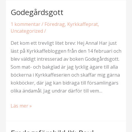
mot
nötchokladcigarrerna
Godegårdsgott
1 kommentar
/
Föredrag
,
Kyrkkaffeprat
,
Uncategorized
/
Det kom ett trevligt litet brev: Hej Anna! Har just
läst på Kyrkkaffebloggen från den 14 februari och
blev väldigt intresserad av boken Godegårdsgott.
Som mat- och bakglad är jag lycklig ägare till alla
böckerna i Kyrkkaffeserien och skaffar mig gärna
kokböcker, där jag kan bidraga till församlingars
olika ändamål. Jag undrar därför till vem…
Godegårdsgott
Läs mer »