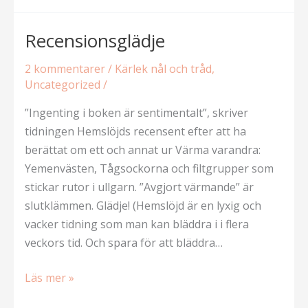
Hemmets
Journal
Recensionsglädje
2 kommentarer
/
Kärlek nål och tråd
,
Uncategorized
/
”Ingenting i boken är sentimentalt”, skriver
tidningen Hemslöjds recensent efter att ha
berättat om ett och annat ur Värma varandra:
Yemenvästen, Tågsockorna och filtgrupper som
stickar rutor i ullgarn. ”Avgjort värmande” är
slutklämmen. Glädje! (Hemslöjd är en lyxig och
vacker tidning som man kan bläddra i i flera
veckors tid. Och spara för att bläddra…
Recensionsglädje
Läs mer »