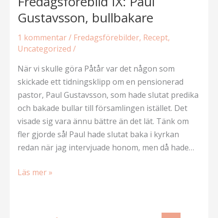
Fredagsförebild IX: Paul
Gustavsson, bullbakare
1 kommentar
/
Fredagsförebilder
,
Recept
,
Uncategorized
/
När vi skulle göra Påtår var det någon som
skickade ett tidningsklipp om en pensionerad
pastor, Paul Gustavsson, som hade slutat predika
och bakade bullar till församlingen istället. Det
visade sig vara ännu bättre än det lät. Tänk om
fler gjorde så! Paul hade slutat baka i kyrkan
redan när jag intervjuade honom, men då hade…
Fredagsförebild
Läs mer »
IX:
Paul
Gustavsson,