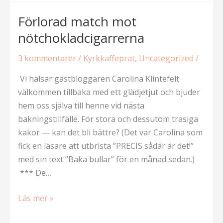
kan
ha
Förlorad match mot
mormorsrutor
nötchokladcigarrerna
till
3 kommentarer
/
Kyrkkaffeprat
,
Uncategorized
/
Vi hälsar gästbloggaren Carolina Klintefelt
välkommen tillbaka med ett glädjetjut och bjuder
hem oss själva till henne vid nästa
bakningstillfälle. För stora och dessutom trasiga
kakor — kan det bli bättre? (Det var Carolina som
fick en läsare att utbrista ”PRECIS sådär är det!”
med sin text ”Baka bullar” för en månad sedan.)
*** De…
Förlorad
Läs mer »
match