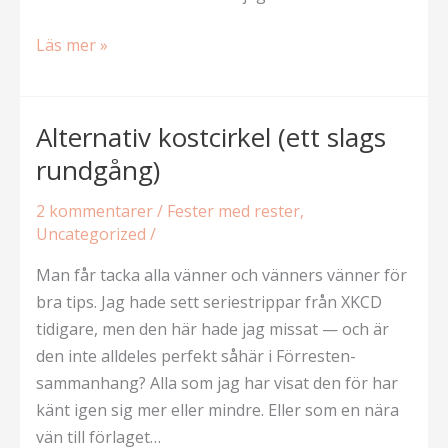
Fredagsförebild
Läs mer »
X:
Stickhjälpen
Alternativ kostcirkel (ett slags
rundgång)
2 kommentarer
/
Fester med rester
,
Uncategorized
/
Man får tacka alla vänner och vänners vänner för
bra tips. Jag hade sett seriestrippar från XKCD
tidigare, men den här hade jag missat — och är
den inte alldeles perfekt såhär i Förresten-
sammanhang? Alla som jag har visat den för har
känt igen sig mer eller mindre. Eller som en nära
vän till förlaget…