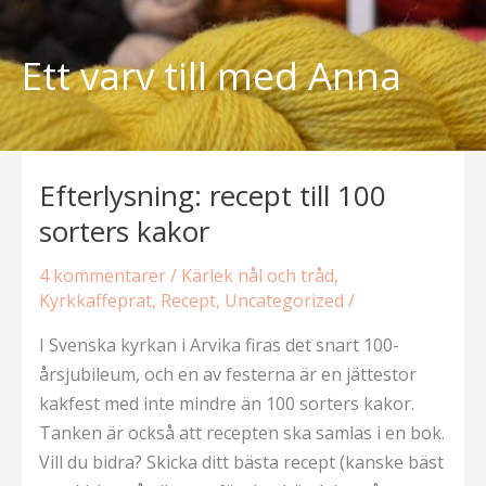
Hoppa
till
Ett varv till med Anna
innehåll
Efterlysning: recept till 100
sorters kakor
4 kommentarer
/
Kärlek nål och tråd
,
Kyrkkaffeprat
,
Recept
,
Uncategorized
/
I Svenska kyrkan i Arvika firas det snart 100-
årsjubileum, och en av festerna är en jättestor
kakfest med inte mindre än 100 sorters kakor.
Tanken är också att recepten ska samlas i en bok.
Vill du bidra? Skicka ditt bästa recept (kanske bäst