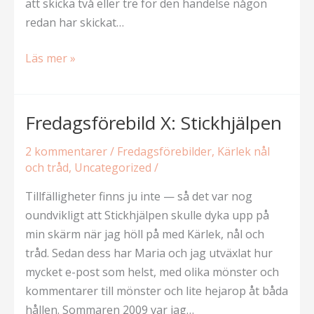
att skicka två eller tre för den händelse någon
redan har skickat…
Efterlysning:
Läs mer »
recept
till
100
Fredagsförebild X: Stickhjälpen
sorters
2 kommentarer
/
Fredagsförebilder
,
Kärlek nål
kakor
och tråd
,
Uncategorized
/
Tillfälligheter finns ju inte — så det var nog
oundvikligt att Stickhjälpen skulle dyka upp på
min skärm när jag höll på med Kärlek, nål och
tråd. Sedan dess har Maria och jag utväxlat hur
mycket e-post som helst, med olika mönster och
kommentarer till mönster och lite hejarop åt båda
hållen. Sommaren 2009 var jag…