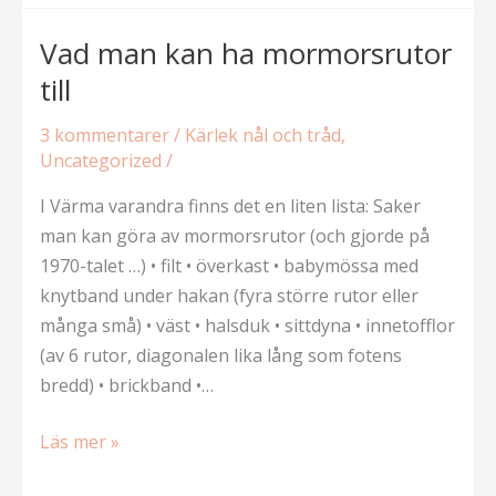
Vad man kan ha mormorsrutor
till
3 kommentarer
/
Kärlek nål och tråd
,
Uncategorized
/
I Värma varandra finns det en liten lista: Saker
man kan göra av mormorsrutor (och gjorde på
1970-talet …) • filt • överkast • babymössa med
knytband under hakan (fyra större rutor eller
många små) • väst • halsduk • sittdyna • innetofflor
(av 6 rutor, diagonalen lika lång som fotens
bredd) • brickband •…
Vad
Läs mer »
man